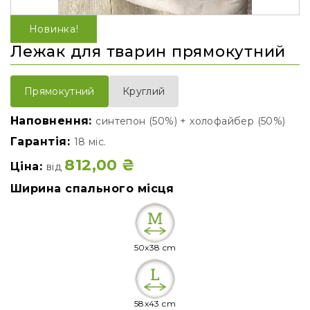
Новинка!
Лежак для тварин прямокутний
Круглий
Прямокутний
Наповнення:
синтепон (50%) + холофайбер (50%)
Гарантія:
18 міс.
812,00
₴
Ціна:
від
Ширина спального місця
50x38 cm
58x43 cm