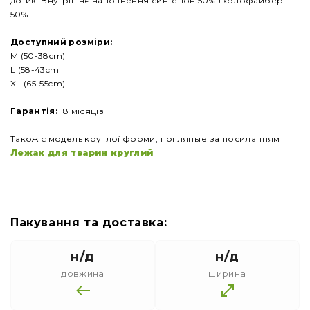
дотик. Внутрішнє наповнення синтепон 50% +холофайбер
50%.
Доступний розміри:
M (50-38cm)
L (58-43cm
XL (65-55cm)
Гарантія:
18 місяців
Також є модель круглої форми, погляньте за посиланням
Лежак для тварин круглий
Пакування та доставка:
н/д
н/д
довжина
ширина