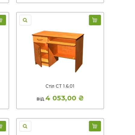
Стіл СТ 1.6.01
4 053,00
₴
ВІД