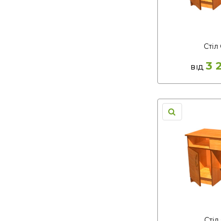
Стіл 
3 
ВІД
Стіл 