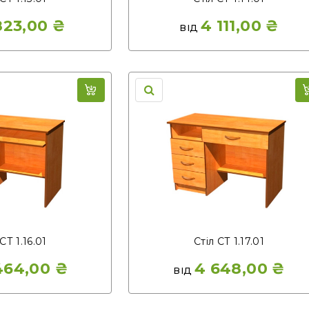
823,00
₴
4 111,00
₴
ВІД
СТ 1.16.01
Стіл СТ 1.17.01
464,00
₴
4 648,00
₴
ВІД