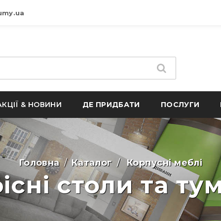
umy.ua
АКЦІЇ & НОВИНИ
ДЕ ПРИДБАТИ
ПОСЛУГИ
Головна
Каталог
Корпусні меблі
існі столи та ту