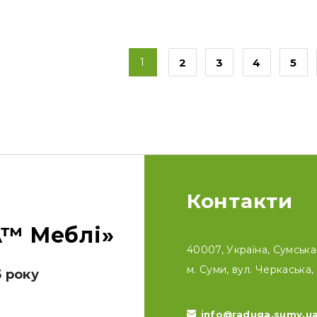
1
2
3
4
5
Контакти
™ Меблі»
40007, Україна, Сумська 
м. Суми, вул. Черкаська, 
5 року
info@raduga.sumy.u