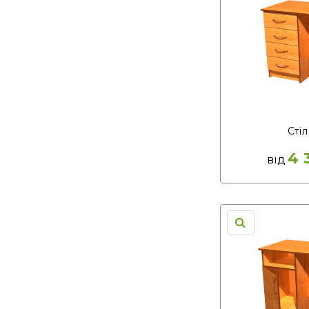
Стіл
4 
ВІД