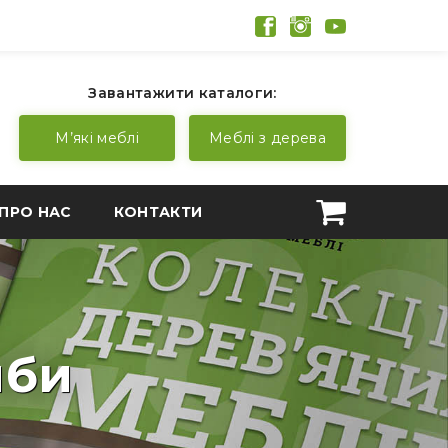
Завантажити каталоги:
М’які меблі
Меблі з дерева
ПРО НАС
КОНТАКТИ
мби