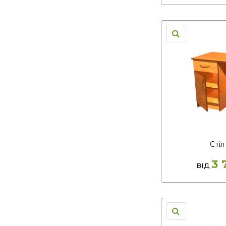
Стіл
3 
ВІД