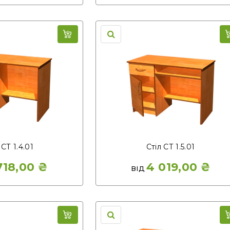
 СТ 1.4.01
Стіл СТ 1.5.01
718,00
₴
4 019,00
₴
ВІД