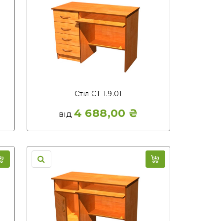
Стіл СТ 1.9.01
4 688,00
₴
ВІД