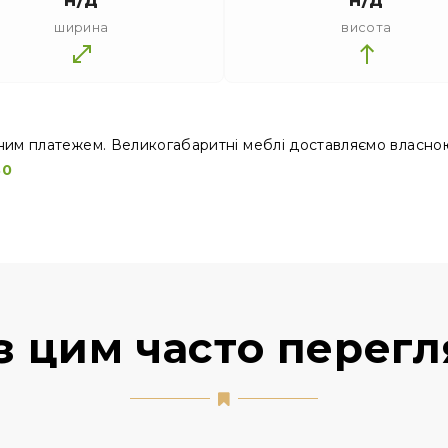
ширина
висота
ним платежем. Великогабаритні меблі доставляємо власно
30
з цим часто перег