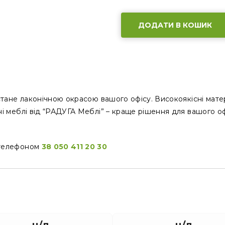
ДОДАТИ В КОШИК
 стане лаконічною окрасою вашого офісу. Високоякісні мате
сні меблі від “РАДУГА Меблі” – краще рішення для вашого о
а телефоном
38 050 411 20 30
н/д
н/д