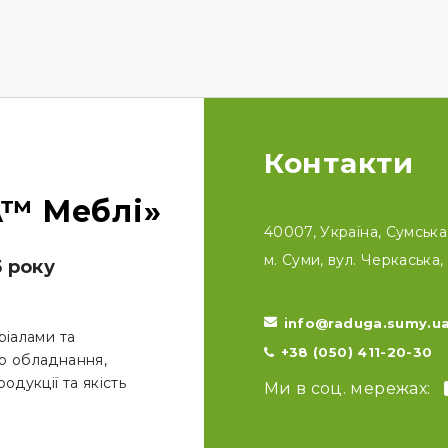
Контакти
™ Меблі»
40007, Україна, Сумська 
м. Суми, вул. Черкаська, 
5 року
info@raduga.sumy.u
ріалами та
+38 (050) 411-20-30
о обладнання,
одукції та якість
Ми в соц. мережах: