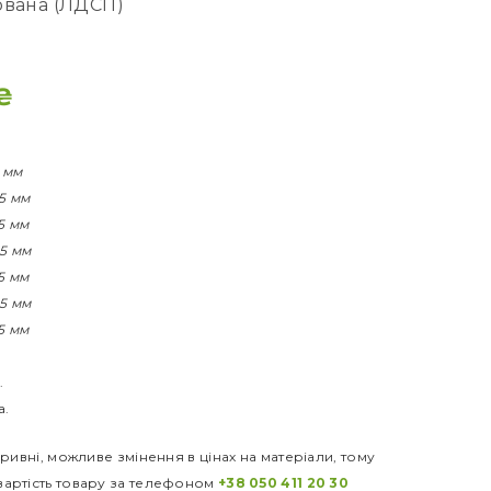
ована (ЛДСП)
₴
5 мм
45 мм
45 мм
45 мм
45 мм
45 мм
45 мм
.
а.
ривні, можливе змінення в цінах на матеріали, тому
артість товару за телефоном
+38 050 411 20 30