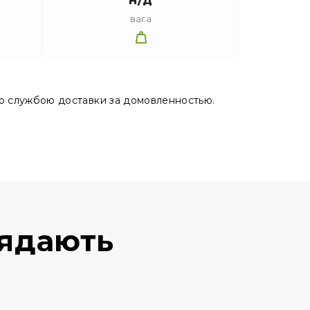
вага
ю службою доставки за домовленностью.
лядають