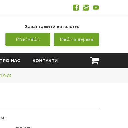
Завантажити каталоги:
М’які меблі
Меблі з дерева
ПРО НАС
КОНТАКТИ
1.9.01
мм.