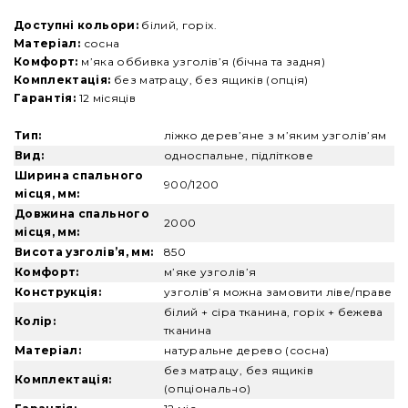
Доступні кольори:
білий, горіх.
Матеріал:
сосна
Комфорт:
м’яка оббивка узголів’я (бічна та задня)
Комплектація:
без матрацу, без ящиків (опція)
Гарантія:
12 місяців
Тип:
ліжко дерев’яне з м’яким узголів’ям
Вид:
односпальне, підліткове
Ширина спального
900/1200
місця, мм:
Довжина спального
2000
місця, мм:
Висота узголів’я, мм:
850
Комфорт:
м’яке узголів’я
Конструкція:
узголів’я можна замовити ліве/праве
білий + сіра тканина, горіх + бежева
Колір:
тканина
Матеріал:
натуральне дерево (сосна)
без матрацу, без ящиків
Комплектація:
(опціонально)