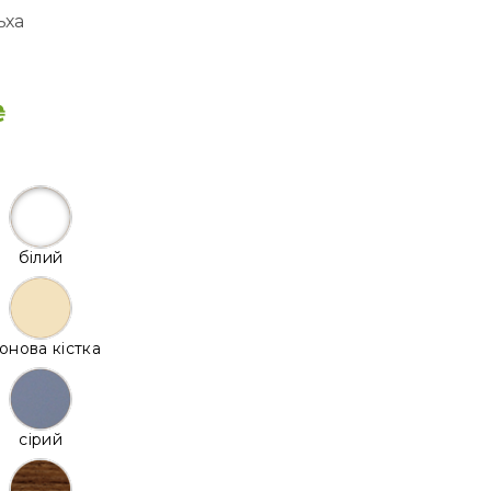
ьха
₴
білий
онова кістка
сірий