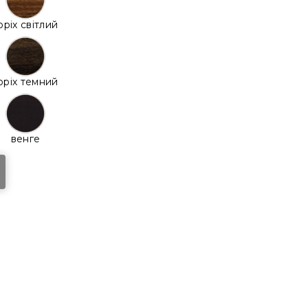
оріх світлий
оріх темний
венге