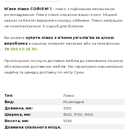
М’яке ліжко СОФІЯ №
1
– ліжко з підйомним механізмом
розкладування. Ліжко стане окрасою вашої оселі. Міцний
каркас та безліч варіантів кольору оббивки. Ліжко матрацом
не комплектується. Є короб для білизни.
Ви можете
купити
ліжко з м’яким узголів’ям за ціною
виробника
в нашому інтернет-магазині або за телефоном
38 050 411 20 30.
Пропонуємо послуги доставки меблів до замовника поштою
або власною доставкою меблів. Ми гарантуємо максимально
надійну та швидку доставку по місту Суми.
Тип:
Ліжко
Вид:
Розкладне
Довжина, мм:
2130
Ширина, мм:
1500, 1700, 1900
Висота, мм:
1030
Довжина спального місця,