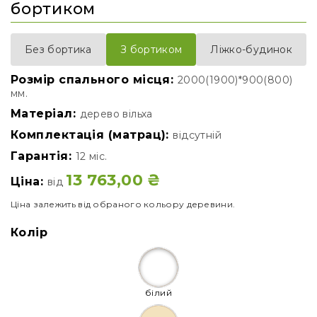
бортиком
Без бортика
Ліжко-будинок
З бортиком
Розмір спального місця:
2000(1900)*900(800)
мм.
Матеріал:
дерево вільха
Комплектація (матрац):
відсутній
Гарантія:
12 міс.
13 763,00
₴
Ціна:
від
Ціна залежить від обраного кольору деревини.
Колір
білий