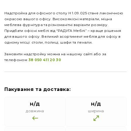
Надстройка для офісного столу Н 1.09.025 стане лаконічною
окрасою вашого офісу. Високоякісні матеріали, міцна
меблева фурнітура та різноманітні варіанти розміру.
Придбати офісні меблі від “РАДУГА Меблі” – краще рішення
для вашого офісу. Великий асортимент меблів для офісу в
одному місці: столи, полиці, шафи та пенали.
Замовити надстройку можна на нашому сайті або за
телефоном
38 050 411 20 30
Пакування та доставка:
н/д
н/д
довжина
ширина