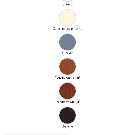
Білий
Слонова кістка
Сірий
Горіх світлий
Горіх темний
Венге