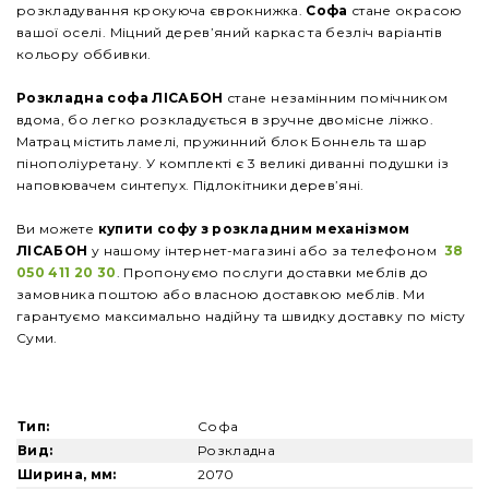
розкладування крокуюча єврокнижка.
Софа
стане окрасою
вашої оселі. Міцний дерев’яний каркас та безліч варіантів
кольору оббивки.
Розкладна софа ЛІСАБОН
стане незамінним помічником
вдома, бо легко розкладується в зручне двомісне ліжко.
Матрац містить ламелі, пружинний блок Боннель та шар
пінополіуретану. У комплекті є 3 великі диванні подушки із
наповювачем синтепух. Підлокітники дерев’яні.
Ви можете
купити
софу
з розкладним механізмом
ЛІСАБОН
у нашому інтернет-магазині або за телефоном
38
050 411 20 30
. Пропонуємо послуги доставки меблів до
замовника поштою або власною доставкою меблів. Ми
гарантуємо максимально надійну та швидку доставку по місту
Суми.
Тип:
Софа
Вид:
Розкладна
Ширина, мм:
2070