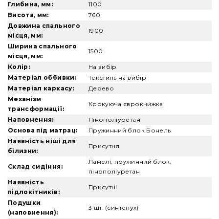
Глибина, мм:
1100
Висота, мм:
760
Довжина спального
1900
місця, мм:
Ширина спального
1500
місця, мм:
Колір:
На вибір
Матеріал оббивки:
Текстиль на вибір
Матеріал каркасу:
Дерево
Механізм
Крокуюча єврокнижка
трансформації:
Наповнення:
Пінополіуретан
Основа під матрац:
Пружинний блок Бонель
Наявність ніші для
Присутня
білизни:
Ламелі, пружинний блок,
Склад сидіння:
пінополіуретан
Наявність
Присутні
підлокітників:
Подушки
3 шт. (синтепух)
(наповнення):