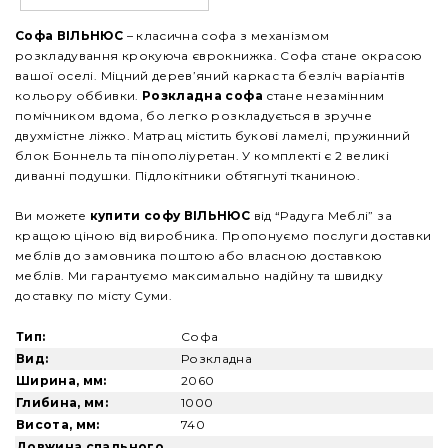
Софа ВІЛЬНЮС
– класична софа з механізмом
розкладування крокуюча єврокнижка. Софа стане окрасою
вашої оселі. Міцний дерев’яний каркас та безліч варіантів
кольору оббивки.
Розкладна софа
стане незамінним
помічником вдома, бо легко розкладується в зручне
двухмістне ліжко. Матрац містить букові ламелі, пружинний
блок Боннель та пінополіуретан. У комплекті є 2 великі
диванні подушки. Підлокітники обтягнуті тканиною.
Ви можете
купити
софу ВІЛЬНЮС
від “Радуга Меблі” за
кращою ціною від виробника. Пропонуємо послуги доставки
меблів до замовника поштою або власною доставкою
меблів. Ми гарантуємо максимально надійну та швидку
доставку по місту Суми.
Тип:
Софа
Вид:
Розкладна
Ширина, мм:
2060
Глибина, мм:
1000
Висота, мм:
740
Довжина спального