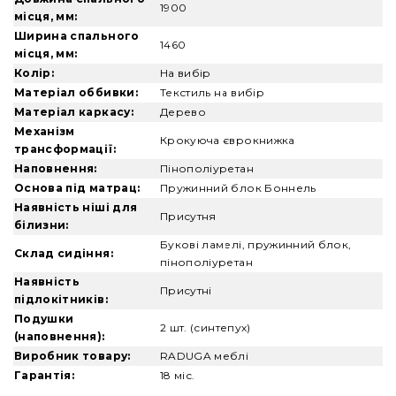
1900
місця, мм:
Ширина спального
1460
місця, мм:
Колір:
На вибір
Матеріал оббивки:
Текстиль на вибір
Матеріал каркасу:
Дерево
Механізм
Крокуюча єврокнижка
трансформації:
Наповнення:
Пінополіуретан
Основа під матрац:
Пружинний блок Боннель
Наявність ніші для
Присутня
білизни:
Букові ламелі, пружинний блок,
Склад сидіння:
пінополіуретан
Наявність
Присутні
підлокітників:
Подушки
2 шт. (синтепух)
(наповнення):
Виробник товару:
RADUGA меблі
Гарантія:
18 міс.