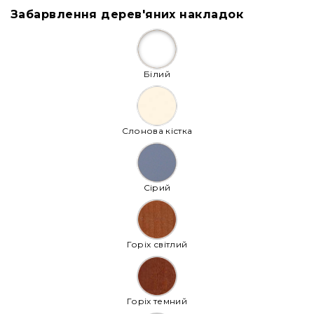
Забарвлення дерев'яних накладок
Білий
Слонова кістка
Сірий
Горіх світлий
Горіх темний