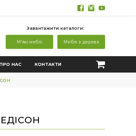
Завантажити каталоги:
М’які меблі
Меблі з дерева
ПРО НАС
КОНТАКТИ
ДІСОН
й ЕДІСОН