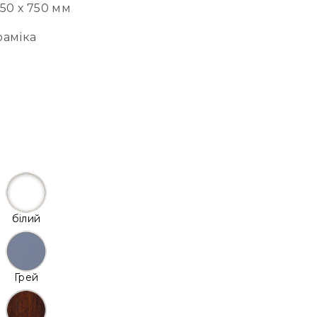
750 х 750 мм
раміка
білий
Грей