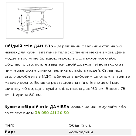
Обідній стіл ДАНІЕЛЬ –
дерев’яний овальний стіл на 2-х
ніжках для кухні, вітальні з телескопічним механізмом. Дана
модель виступає більшою мірою в ролі кухонного або
обіднього столу, але завдяки своїй довжині зі вставкою за
ним може розміститися велика кількість людей. Стільниця
столу зроблена з МДФ, обклеєна дубовим шпоном, а ніжки з
масиву сосни. Вставка розташована під стільницею і має
ширину 40 см, що в сумі зі стільницею дає 160 см. Висота 78
см. Ширина 80 см.
Купити
обідній стіл ДАНІЕЛЬ
можна на нашому сайті або
за телефоном
38 050 411 20 30
Тип:
Обідній стіл
Вид:
Розкладний