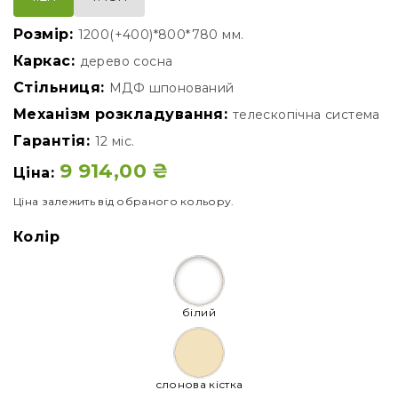
Розмір:
1200(+400)*800*780 мм.
Каркас:
дерево сосна
Стільниця:
МДФ шпонований
Механізм розкладування:
телескопічна система
Гарантія:
12 міс.
9 914,00
₴
Ціна:
Ціна залежить від обраного кольору.
Колір
білий
слонова кістка