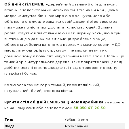
Обідній стіл ЕМІЛЬ
–
дерев’яний овальний стіл для кухні,
вітальні з телескопічним механізмом. Стіл на 1-й ніжці. Дана
модель виступає більшою мірою в ролі кухонного або
обіднього столу, але завдяки своїй довжині зі вставкою за
ним може поміститися достатня кількість людей. Вставка
розташовується під стільницею і має ширину 37 см, що в сумі
зі стільницею дає 144 см. Стільниця зроблена з МДФ,
обклеєна дубовим шпоном, а каркас
–
з масиву сосни. МДФ
має щільну однорідну структуру і не має синтетичних
домішок, тому є повністю натуральним матеріалом. Шпон – це
тонкий зріз натурального дерева. Таке покриття захищає від
дрібних механічних пошкоджень і надає поверхні приємну
гладкість і блиск.
Кольорова гамма: горіх темний, горіх італійський,
натуральний, білий, слонова кістка.
Купити
стіл обідній ЕМІЛЬ
за ціною виробника
ви можете
на нашому сайті або за телефоном
38 050 411 20 30
Тип:
Обідній стіл
Вид:
Розкладний