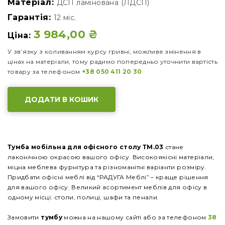
Матеріал:
ДСП ламінована (ЛДСП)
Гарантія:
12 міс.
3 984,00
₴
Ціна:
У зв’язку з коливанням курсу гривні, можливе змінення в
цінах на матеріали, тому радимо попередньо уточнити вартість
товару за телефоном
+38 050 411 20 30
ДОДАТИ В КОШИК
Тумба мобільна для офісного столу ТМ.03
стане
лаконічною окрасою вашого офісу. Високоякісні матеріали,
міцна меблева фурнітура та різноманітні варіанти розміру.
Придбати офісні меблі від “РАДУГА Меблі” – краще рішення
для вашого офісу. Великий асортимент меблів для офісу в
одному місці: столи, полиці, шафи та пенали.
Замовити
тумбу
можна на нашому сайті або за телефоном
38