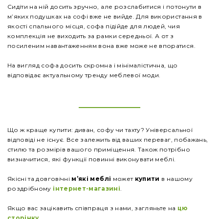
Сидіти на ній досить зручно, але розслабитися і потонути в
м’яких подушках на софі вже не вийде. Для використання в
якості спального місця, софа підійде для людей, чия
комплекція не виходить за рамки середньої. А от з
посиленим навантаженням вона вже може не впоратися.
На вигляд софа досить скромна і мінімалістична, що
відповідає актуальному тренду меблевої моди.
Що ж краще купити: диван, софу чи тахту? Універсальної
відповіді не існує. Все залежить від ваших переваг, побажань,
стилю та розмірів вашого приміщення. Також потрібно
визначитися, які функції повинні виконувати меблі.
Якісні та довговічні
м’які меблі
может
купити
в нашому
роздрібному
інтернет-магазині
.
Якщо вас зацікавить співпраця з нами, загляньте на
цю
сторінку