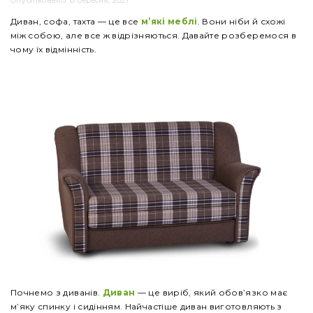
Опубліковано: 6 Вересня, 2021
Диван, софа, тахта — це все
м’які меблі
. Вони ніби й схожі
між собою, але все ж відрізняються. Давайте розберемося в
чому їх відмінність.
Почнемо з диванів.
Диван
— це виріб, який обов’язко має
м’яку спинку і сидінням. Найчастіше диван виготовляють з