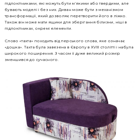
підлокітниками, які можуть бути м’якими або твердими, але
бувають моделі і без них. Диван може бути з механізмом
трансформації, який дозволяє перетворити його в ліжко.
Також він може мати ящики для зберігання білизни, ніші в
підлокітниках, окремі елементи.
Слово «тахта» походить від перського слова, яке означає
«дошка». Тахта була завезена в Європу в XVIII столітті і набула
широкого поширення. З часом її дуже великий розмір
зменшився до сучасного.