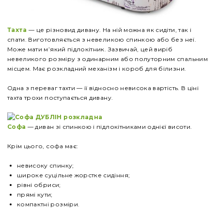
Тахта
— це різновид дивану. На ній можна як сидіти, так і
спати. Виготовляється з невеликою спинкою або без неї.
Може мати м’який підлокітник. Зазвичай, цей виріб
невеликого розміру з одинарним або полуторним спальним
місцем. Має розкладний механізм і короб для білизни.
Одна з переваг тахти — її відносно невисока вартість. В ціні
тахта трохи поступається дивану.
Софа
— диван зі спинкою і підлокітниками однієї висоти.
Крім цього, софа має:
невисоку спинку;
широке суцільне жорстке сидіння;
рівні обриси;
прямі кути;
компактні розміри.