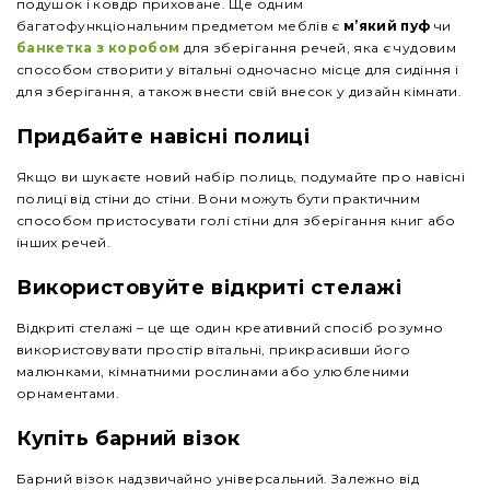
подушок і ковдр приховане. Ще одним
багатофункціональним предметом меблів є
м’який пуф
чи
банкетка з коробом
для зберігання речей, яка є чудовим
способом створити у вітальні одночасно місце для сидіння і
для зберігання, а також внести свій внесок у дизайн кімнати.
Придбайте навісні полиці
Якщо ви шукаєте новий набір полиць, подумайте про навісні
полиці від стіни до стіни. Вони можуть бути практичним
способом пристосувати голі стіни для зберігання книг або
інших речей.
Використовуйте відкриті стелажі
Відкриті стелажі – це ще один креативний спосіб розумно
використовувати простір вітальні, прикрасивши його
малюнками, кімнатними рослинами або улюбленими
орнаментами.
Купіть барний візок
Барний візок надзвичайно універсальний. Залежно від