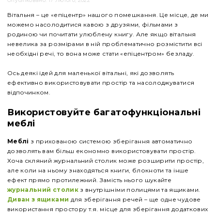
Опубліковано: 17 Лютого, 2022
Вітальня – це «епіцентр» нашого помешкання. Це місце, де ми
можемо насолодитися кавою з друзями, фільмами з
родиною чи почитати улюблену книгу. Але якщо вітальня
невелика за розмірами в ній проблематично розмістити всі
необхідні речі, то вона може стати «епіцентром» безладу.
Ось деякі ідей для маленької вітальні, які дозволять
ефективно використовувати простір та насолоджуватися
відпочинком.
Використовуйте багатофункціональні
меблі
Меблі
з прихованою системою зберігання автоматично
дозволять вам більш економно використовувати простір.
Хоча скляний журнальний столик може розширити простір,
але коли на ньому знаходяться книги, блокноти та інше
ефект прямо протилежний. Замість нього шукайте
журнальний столик
з внутрішніми полицями та ящиками.
Диван з ящиками
для зберігання речей – ще одне чудове
використання простору т.я. місце для зберігання додаткових