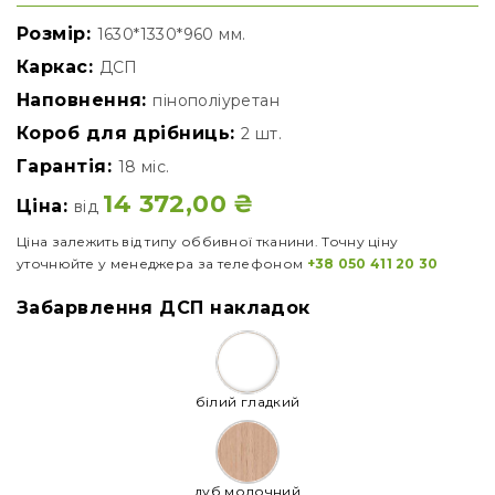
Розмір:
1630*1330*960 мм.
Каркас:
ДСП
Наповнення:
пінополіуретан
Короб для дрібниць:
2 шт.
Гарантія:
18 міс.
14 372,00
₴
Ціна:
від
Ціна залежить від типу оббивної тканини. Точну ціну
уточнюйте у менеджера за телефоном
+38 050 411 20 30
Забарвлення ДСП накладок
білий гладкий
дуб молочний