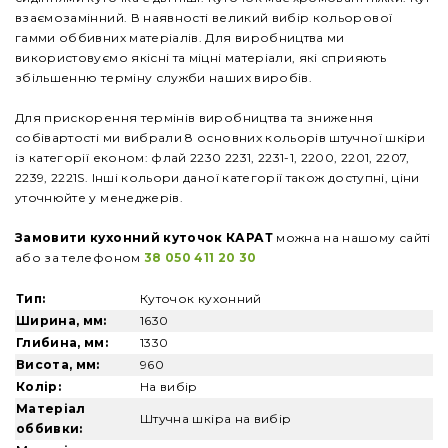
взаємозамінний. В наявності великий вибір кольорової
гамми оббивних матеріалів. Для виробництва ми
використовуємо якісні та міцні матеріали, які сприяють
збільшенню терміну служби наших виробів.
Для прискорення термінів виробництва та зниження
собівартості ми вибрали 8 основних кольорів штучної шкіри
із категорії економ: флай 2230 2231, 2231-1, 2200, 2201, 2207,
2239, 2221S. Інші кольори даної категорії також доступні, ціни
уточнюйте у менеджерів.
Замовити кухонний куточок КАРАТ
можна на нашому сайті
або за телефоном
38 050 411 20 30
Тип:
Куточок кухонний
Ширина, мм:
1630
Глибина, мм:
1330
Висота, мм:
960
Колір:
На вибір
Матеріал
Штучна шкіра на вибір
оббивки: