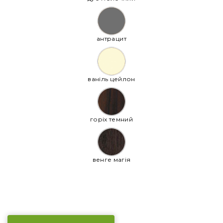
антрацит
ваніль цейлон
горіх темний
венге магія