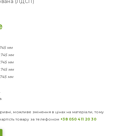
ована (ЛДСП)
₴
 745 мм
* 745 мм
* 745 мм
* 745 мм
 745 мм
.
а.
ривні, можливе змінення в цінах на матеріали, тому
артість товару за телефоном
+38 050 411 20 30