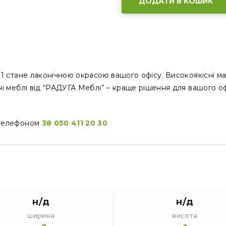
ДОДАТИ В КОШИК
01 cтане лаконічною окрасою вашого офісу. Високоякісні ма
сні меблі від “РАДУГА Меблі” – краще рішення для вашого о
а телефоном
38 050 411 20 30
н/д
н/д
ширина
висота