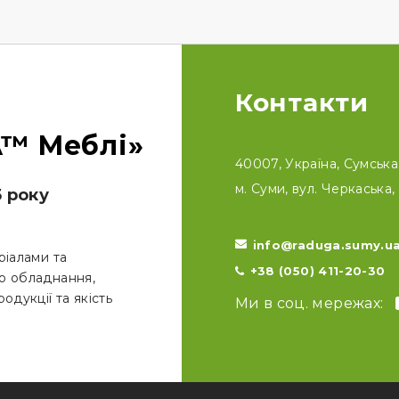
Контакти
™ Меблі»
40007, Україна, Сумська 
м. Суми, вул. Черкаська, 
5 року
info@raduga.sumy.u
ріалами та
+38 (050) 411-20-30
о обладнання,
одукції та якість
Ми в соц. мережах: