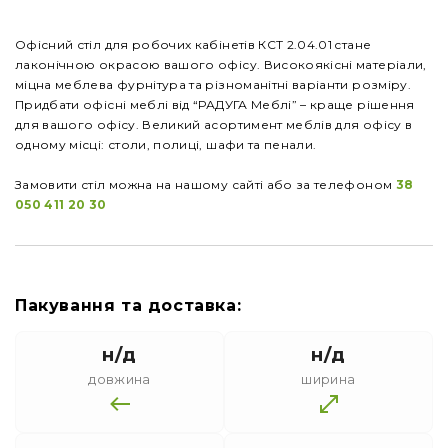
Офісний стіл для робочих кабінетів КСТ 2.04.01 cтане
лаконічною окрасою вашого офісу. Високоякісні матеріали,
міцна меблева фурнітура та різноманітні варіанти розміру.
Придбати офісні меблі від “РАДУГА Меблі” – краще рішення
для вашого офісу. Великий асортимент меблів для офісу в
одному місці: столи, полиці, шафи та пенали.
Замовити стіл можна на нашому сайті або за телефоном
38
050 411 20 30
Пакування та доставка:
н/д
н/д
довжина
ширина