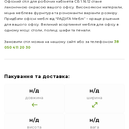
Офісний стіл для робочих кабінетів СБ 1.16.12 cтане
лаконічною окрасою вашого офісу. Високоякісні матеріали,
міцна меблева фурнітура та різноманітні варіанти розміру.
Придбати офісні меблі від “РАДУГА Меблі” – краще рішення
для вашого офісу. Великий асортимент меблів для офісу в
одному місці: столи, полиці, шафи та пенали.
Замовити стіл можна на нашому сайті або за телефоном
38
050 411 20 30
Пакування та доставка:
н/д
н/д
довжина
ширина
н/д
н/д
висота
вага