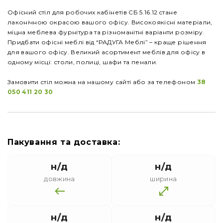
Офісний стіл для робочих кабінетів СБ 5.16.12 cтане
лаконічною окрасою вашого офісу. Високоякісні матеріали,
міцна меблева фурнітура та різноманітні варіанти розміру.
Придбати офісні меблі від “РАДУГА Меблі” – краще рішення
для вашого офісу. Великий асортимент меблів для офісу в
одному місці: столи, полиці, шафи та пенали.
Замовити стіл можна на нашому сайті або за телефоном
38
050 411 20 30
Пакування та доставка:
н/д
н/д
довжина
ширина
н/д
н/д