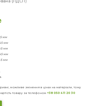
ована (ЛДСП)
₴
45 мм
745 мм
745 мм
745 мм
745 мм
.
а.
ривні, можливе змінення в цінах на матеріали, тому
артість товару за телефоном
+38 050 411 20 30