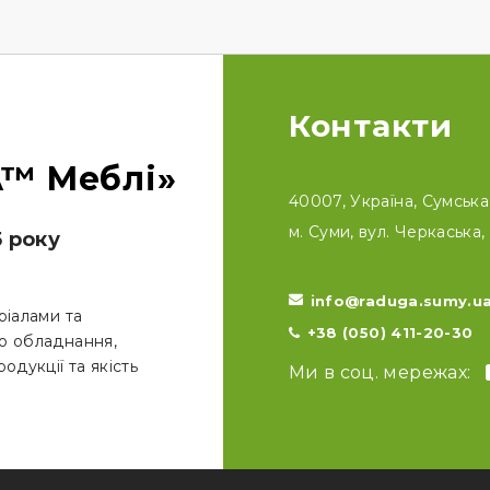
Контакти
™ Меблі»
40007, Україна, Сумська 
м. Суми, вул. Черкаська, 
5 року
info@raduga.sumy.u
ріалами та
+38 (050) 411-20-30
о обладнання,
одукції та якість
Ми в соц. мережах: