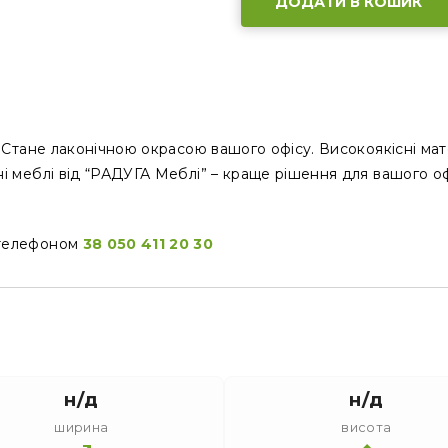
ДОДАТИ В КОШИК
1. Стане лаконічною окрасою вашого офісу. Високоякісні мат
сні меблі від “РАДУГА Меблі” – краще рішення для вашого о
а телефоном
38 050 411 20 30
н/д
н/д
ширина
висота