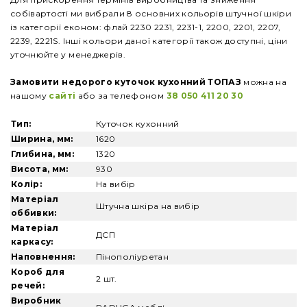
собівартості ми вибрали 8 основних кольорів штучної шкіри
із категорії економ: флай 2230 2231, 2231-1, 2200, 2201, 2207,
2239, 2221S. Інші кольори даної категорії також доступні, ціни
уточнюйте у менеджерів.
Замовити
недорого
куточок кухонний ТОПАЗ
можна на
нашому
сайті
або за телефоном
38 050 411 20 30
Тип:
Куточок кухонний
Ширина, мм:
1620
Глибина, мм:
1320
Висота, мм:
930
Колір:
На вибір
Матеріал
Штучна шкіра на вибір
оббивки:
Матеріал
ДСП
каркасу:
Наповнення:
Пінополіуретан
Короб для
2 шт.
речей:
Виробник