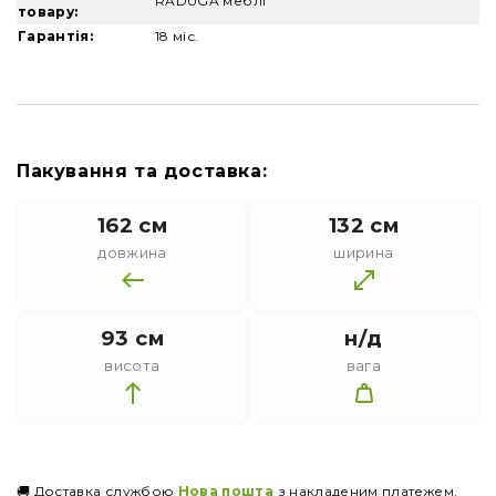
RADUGA меблі
товару:
Гарантія:
18 міс.
Пакування та доставка:
162 см
132 см
довжина
ширина
93 см
н/д
висота
вага
🚚 Доставка службою
Нова пошта
з накладеним платежем.