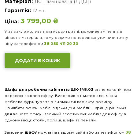
Матеріал:
ДСП ламінована (ЛДСП)
Гарантія:
12 міс.
3 799,00
₴
Ціна:
У зв’язку з коливанням курсу гривні, можливе змінення в
цінах на матеріали, тому радимо попередньо уточнити точну
ціну за телефоном
38 050 411 20 30
ДОДАТИ В КОШИК
Шафа для робочих кабінетів ШК-148.03
стане лаконічною
окрасою вашого офісу. Високоякісні матеріали, міцна
меблева фурнітура та різноманітні варіанти розміру.
Придбати офісні меблі від “РАДУГА Меблі” – краще рішення
для вашого офісу. Великий асортимент меблів для офісу в
одному місці: столи, полиці, шафи та пенали.
Замовити
шафу
можна на нашому сайті або за телефоном
38