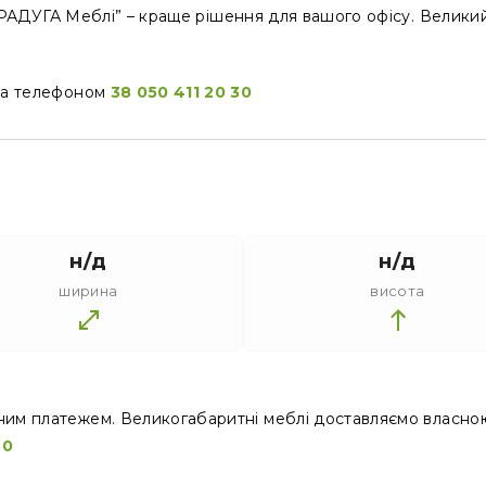
 “РАДУГА Меблі” – краще рішення для вашого офісу. Великий
за телефоном
38 050 411 20 30
н/д
н/д
ширина
висота
ним платежем. Великогабаритні меблі доставляємо власно
30