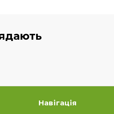
лядають
Навігація