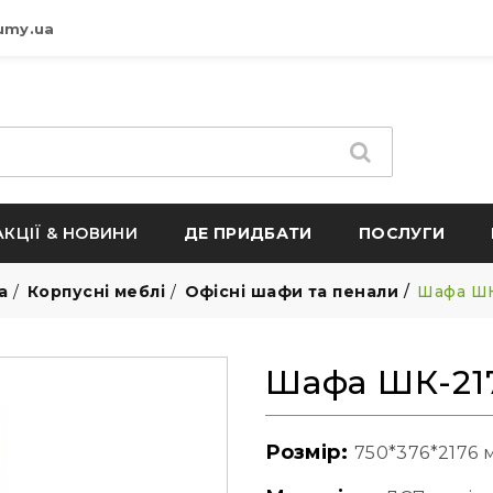
umy.ua
АКЦІЇ & НОВИНИ
ДЕ ПРИДБАТИ
ПОСЛУГИ
а
Корпусні меблі
Офісні шафи та пенали
Шафа ШК
Шафа ШК-217
Розмір:
750*376*2176 