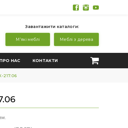
Завантажити каталоги:
М’які меблі
Меблі з дерева
ПРО НАС
КОНТАКТИ
-217.06
.06
мм.